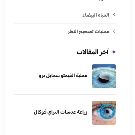
المياه البيضاء
عمليات تصحيح النظر
آخر المقالات
عملية الفيمتو سمايل برو
زراعة عدسات التراي فوكال