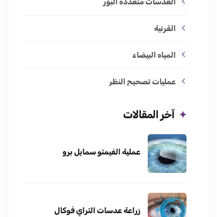
العدسات متعددة البؤر
القرنية
المياه البيضاء
عمليات تصحيح النظر
آخر المقالات
عملية الفيمتو سمايل برو
زراعة عدسات التراي فوكال