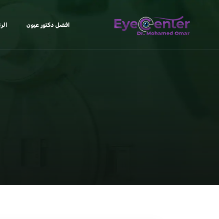
افضل دكتور عيون
الر