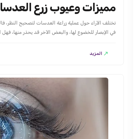
مميزات وعيوب زرع العدسا
تختلف الآراء حول عملية زراعة العدسات لتصحيح النظر، فال
في الإبصار للخضوع لها، والبعض الآخر قد يحذر منها، فهل 
ذلك عندما نتعرف على مميزات وعيوب زرع العدسات، وهي م
العدسات زرع..
المزيد