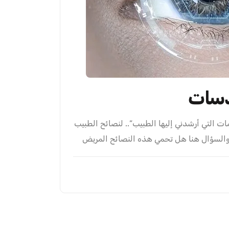
عدسات
ت التي أرشدني إليها الطبيب”.. لنصائح الطبيب
، والسؤال هنا هل تحمي هذه النصائح المريض
 النصائح التي ينبغي للمريض اتباعها قبل