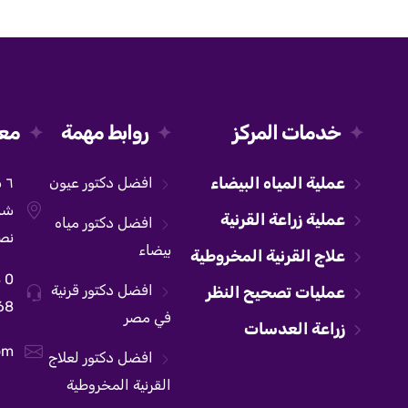
خدمات المركز
روابط مهمة
معل
عملية المياه البيضاء
افضل دكتور عيون
٦
شار
عملية زراعة القرنية
افضل دكتور مياه
نصر
بيضاء
علاج القرنية المخروطية
 0
افضل دكتور قرنية
عمليات تصحيح النظر
68
في مصر
زراعة العدسات
om
افضل دكتور لعلاج
القرنية المخروطية