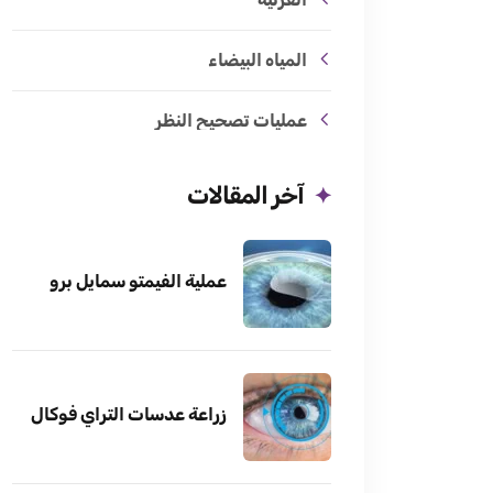
المياه البيضاء
عمليات تصحيح النظر
آخر المقالات
عملية الفيمتو سمايل برو
زراعة عدسات التراي فوكال