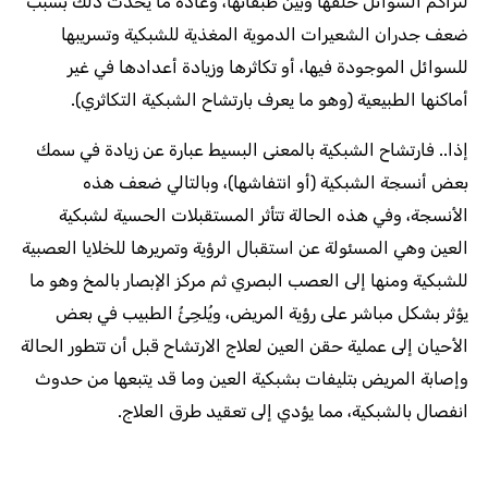
لتراكم السوائل خلفها وبين طبقاتها، وعادة ما يحدث ذلك بسبب
ضعف جدران الشعيرات الدموية المغذية للشبكية وتسريبها
للسوائل الموجودة فيها، أو تكاثرها وزيادة أعدادها في غير
أماكنها الطبيعية (وهو ما يعرف بارتشاح الشبكية التكاثري).
إذا.. فارتشاح الشبكية بالمعنى البسيط عبارة عن زيادة في سمك
بعض أنسجة الشبكية (أو انتفاشها)، وبالتالي ضعف هذه
الأنسجة، وفي هذه الحالة تتأثر المستقبلات الحسية لشبكية
العين وهي المسئولة عن استقبال الرؤية وتمريرها للخلايا العصبية
للشبكية ومنها إلى العصب البصري ثم مركز الإبصار بالمخ وهو ما
يؤثر بشكل مباشر على رؤية المريض، ويُلجِئُ الطبيب في بعض
الأحيان إلى عملية حقن العين لعلاج الارتشاح قبل أن تتطور الحالة
وإصابة المريض بتليفات بشبكية العين وما قد يتبعها من حدوث
انفصال بالشبكية، مما يؤدي إلى تعقيد طرق العلاج.