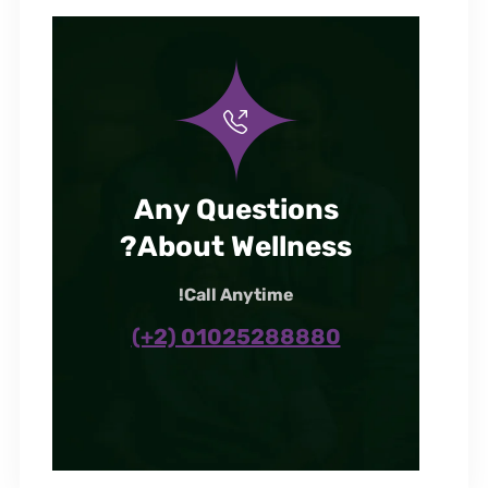
Any Questions
About Wellness?
Call Anytime!
(+2) 01025288880