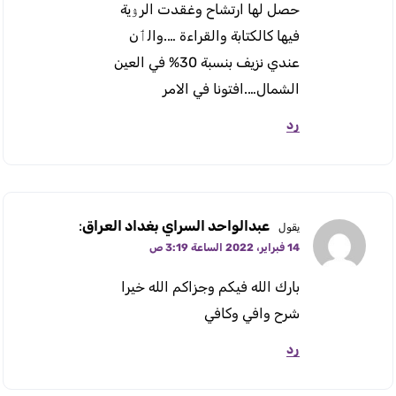
حصل لها ارتشاح وغقدت الرﯢية
فيها كالكتابة والقراءة ….والٲن
عندي نزيف بنسبة 30% في العين
الشمال….افتونا في الامر
رد
عبدالواحد السراي بغداد العراق
:
يقول
14 فبراير، 2022 الساعة 3:19 ص
بارك الله فيكم وجزاكم الله خيرا
شرح وافي وكافي
رد