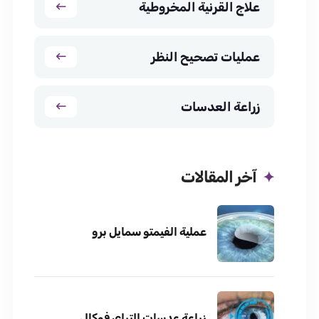
علاج القرنية المخروطية
عمليات تصحيح النظر
زراعة العدسات
آخر المقالات
عملية الفيمتو سمايل برو
زراعة عدسات التراي فوكال