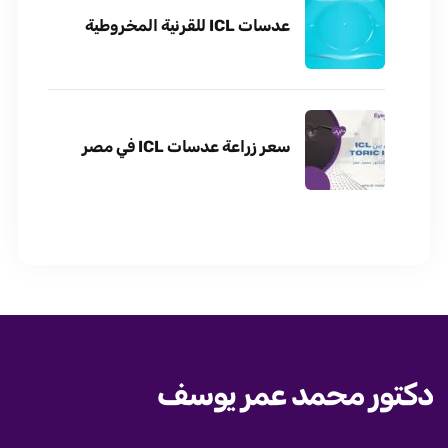
عدسات ICL للقرنية المخروطية
سعر زراعة عدسات ICL في مصر
دكتور محمد عمر يوسف