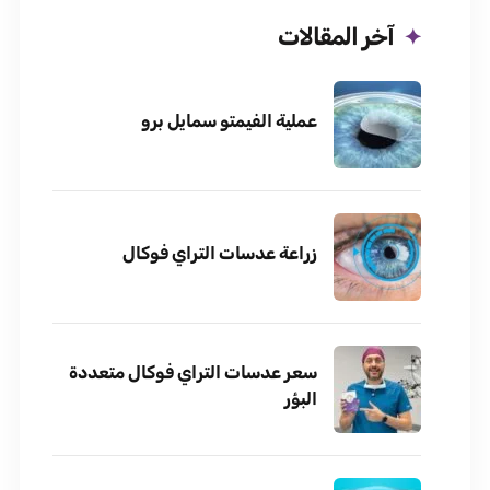
آخر المقالات
عملية الفيمتو سمايل برو
زراعة عدسات التراي فوكال
سعر عدسات التراي فوكال متعددة
البؤر